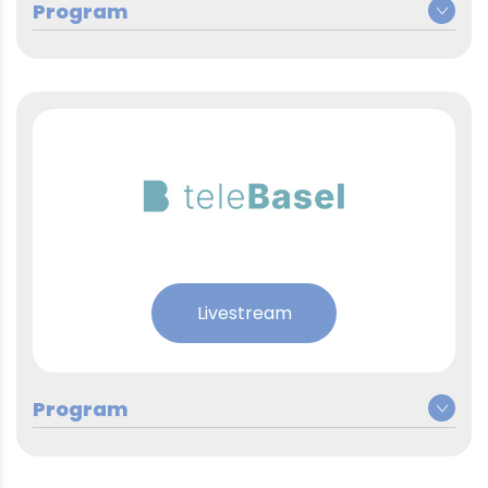
Montag, 4. Mai 2026
5x Spezialnews Vorschau, zur
05:00 – 09:00
vollen Stunde, Schlagzeilen 5x
zur halben Stunde
Auftakt: Interview mit
08:00 – 09:00
Bundespräsident Guy Parmelin
Livestream
Auftakt: Interview mit
09:00 – 10:00
Regierungsrat Mustafa Atici
Auftakt: Corinne Champion
10:00 – 11:00
(Koordination Basel-Stadt)
Auftakt: Interview mit