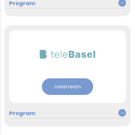
Montag, 4. Mai 2026
5x Spezialnews Vorschau, zur
05:00 – 09:00
vollen Stunde, Schlagzeilen 5x
zur halben Stunde
Auftakt: Interview mit
08:00 – 09:00
Bundespräsident Guy Parmelin
Livestream
Auftakt: Interview mit
09:00 – 10:00
Regierungsrat Mustafa Atici
Auftakt: Corinne Champion
10:00 – 11:00
(Koordination Basel-Stadt)
Auftakt: Interview mit