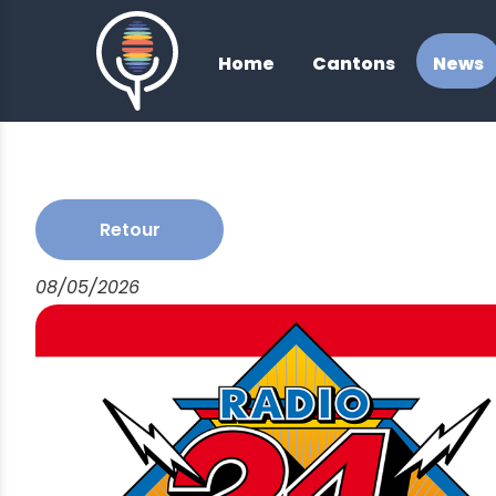
/
Home
Cantons
News
Retour
08/05/2026