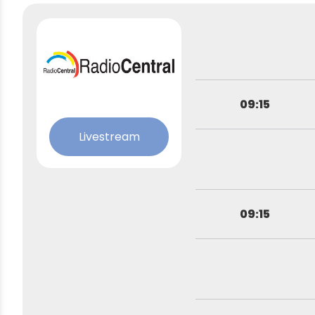
09:15
Livestream
09:15