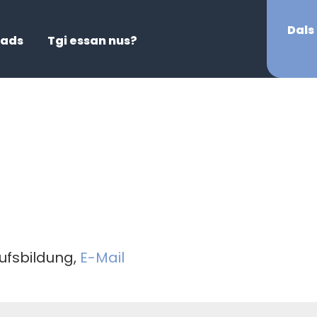
Dals 
tads
Tgi essan nus?
ufsbildung,
E-Mail