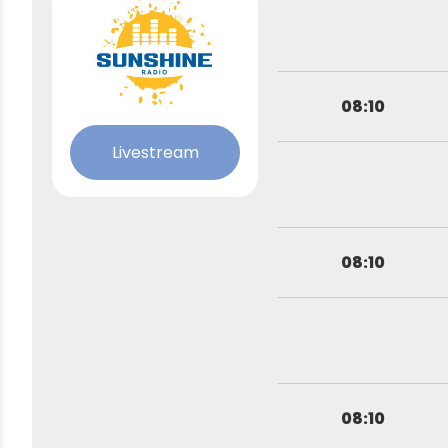
08:10
Livestream
08:10
08:10