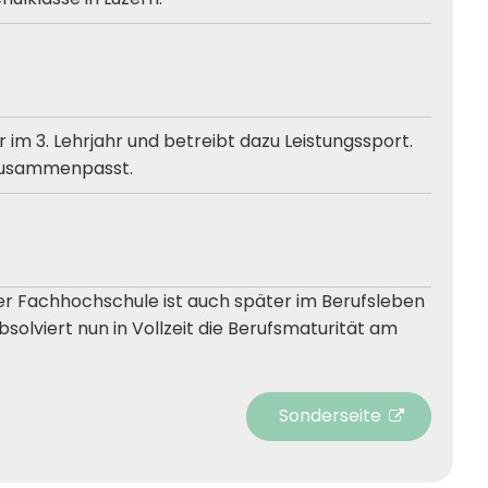
 im 3. Lehrjahr und betreibt dazu Leistungssport.
as zusammenpasst.
ner Fachhochschule ist auch später im Berufsleben
solviert nun in Vollzeit die Berufsmaturität am
https://www.tele1.ch/ber