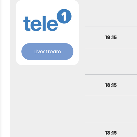
18:15
Livestream
18:15
18:15