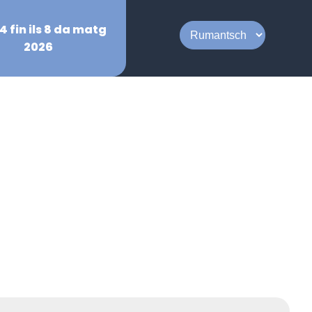
4 fin ils 8 da matg
2026